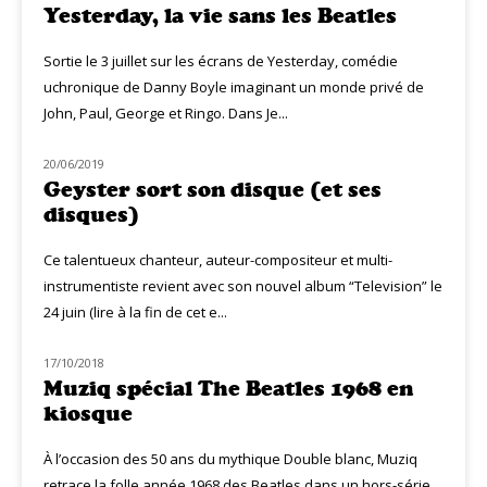
Yesterday, la vie sans les Beatles
Sortie le 3 juillet sur les écrans de Yesterday, comédie
uchronique de Danny Boyle imaginant un monde privé de
John, Paul, George et Ringo. Dans Je...
20/06/2019
NOUVEAUTÉS
Geyster sort son disque (et ses
disques)
Ce talentueux chanteur, auteur-compositeur et multi-
instrumentiste revient avec son nouvel album “Television” le
24 juin (lire à la fin de cet e...
17/10/2018
MUZIQ NEWS
Muziq spécial The Beatles 1968 en
kiosque
À l’occasion des 50 ans du mythique Double blanc, Muziq
retrace la folle année 1968 des Beatles dans un hors-série