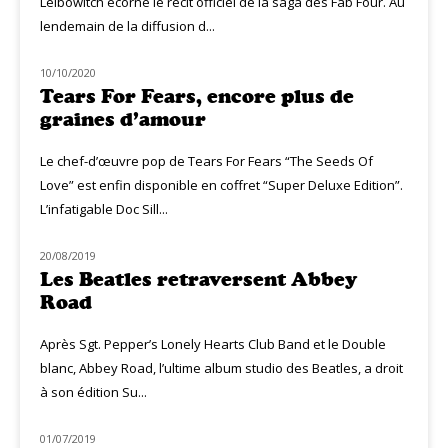
Leibowitch écorne le récit officiel de la saga des Fab Four. Au
lendemain de la diffusion d...
10/10/2020
NOUVEAUTÉS
Tears For Fears, encore plus de
graines d’amour
Le chef-d’œuvre pop de Tears For Fears “The Seeds Of
Love” est enfin disponible en coffret “Super Deluxe Edition”.
L’infatigable Doc Sill...
20/08/2019
NOUVEAUTÉS
Les Beatles retraversent Abbey
Road
Après Sgt. Pepper’s Lonely Hearts Club Band et le Double
blanc, Abbey Road, l’ultime album studio des Beatles, a droit
à son édition Su...
01/07/2019
CINÉ MUZIQ