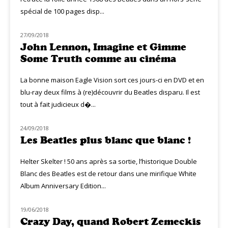
spécial de 100 pages disp...
27/09/2018
MUZIQ DVD
John Lennon, Imagine et Gimme
Some Truth comme au cinéma
La bonne maison Eagle Vision sort ces jours-ci en DVD et en
blu-ray deux films à (re)découvrir du Beatles disparu. Il est
tout à fait judicieux d�...
24/09/2018
MUZIQ NEWS
Les Beatles plus blanc que blanc !
Helter Skelter ! 50 ans après sa sortie, l’historique Double
Blanc des Beatles est de retour dans une mirifique White
Album Anniversary Edition...
19/06/2018
NOUVEAUTÉS
Crazy Day, quand Robert Zemeckis