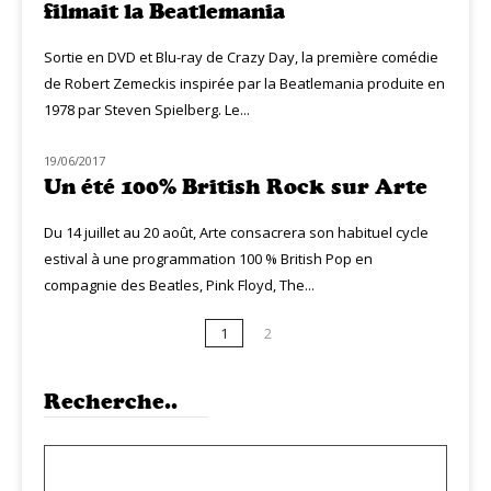
filmait la Beatlemania
Sortie en DVD et Blu-ray de Crazy Day, la première comédie
de Robert Zemeckis inspirée par la Beatlemania produite en
1978 par Steven Spielberg. Le...
19/06/2017
MUZIQ NEWS
Un été 100% British Rock sur Arte
Du 14 juillet au 20 août, Arte consacrera son habituel cycle
estival à une programmation 100 % British Pop en
compagnie des Beatles, Pink Floyd, The...
1
2
Recherche..