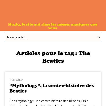
Muziq, le site qui aime les mêmes musiques que
vous
Articles pour le tag :
The
Beatles
15/02/2022
MUZIQ BOOK
“Mythology“, la contre-histoire des
Beatles
Dans Mythology : une contre-histoire des Beatles, Ersin