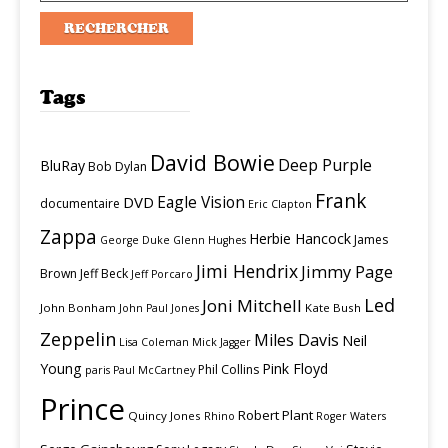
Tags
David Bowie
Deep Purple
BluRay
Bob Dylan
Frank
Eagle Vision
DVD
documentaire
Eric Clapton
Zappa
Herbie Hancock
James
George Duke
Glenn Hughes
Jimi Hendrix
Jimmy Page
Brown
Jeff Beck
Jeff Porcaro
Led
Joni Mitchell
John Bonham
Kate Bush
John Paul Jones
Zeppelin
Miles Davis
Neil
Lisa Coleman
Mick Jagger
Young
Pink Floyd
Phil Collins
paris
Paul McCartney
Prince
Robert Plant
Quincy Jones
Rhino
Roger Waters