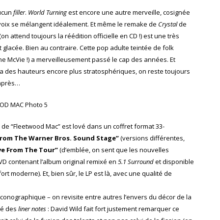
aucun
filler
.
World Turning
est encore une autre merveille, cosignée
s voix se mélangent idéalement. Et même le remake de
Crystal
de
n attend toujours la réédition officielle en CD !) est une très
t glacée. Bien au contraire. Cette pop adulte teintée de folk
ne McVie !) a merveilleusement passé le cap des années. Et
ra des hauteurs encore plus stratosphériques, on reste toujours
 après…
de “Fleetwood Mac” est lové dans un coffret format 33-
e From The Warner Bros. Sound Stage”
(versions différentes,
ve From The Tour”
(d’emblée, on sent que les nouvelles
D contenant l’album original remixé en
5.1 Surround
et disponible
ort moderne). Et, bien sûr, le LP est là, avec une qualité de
 iconographique – on revisite entre autres l’envers du décor de la
té des
liner notes
: David Wild fait fort justement remarquer ce