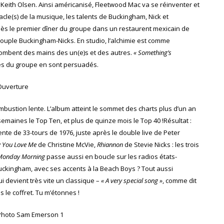
eith Olsen. Ainsi américanisé, Fleetwood Mac va se réinventer et
racle(s) de la musique, les talents de Buckingham, Nick et
ès le premier dîner du groupe dans un restaurent mexicain de
ouple Buckingham-Nicks. En studio, l’alchimie est comme
ombent des mains des un(e)s et des autres.
« Something’s
es du groupe en sont persuadés.
ombustion lente. L’album atteint le sommet des charts plus d’un an
emaines le Top Ten, et plus de quinze mois le Top 40 !Résultat :
ente de 33-tours de 1976, juste après le double live de Peter
 You Love Me
de Christine McVie,
Rhiannon
de Stevie Nicks : les trois
Monday Morning
passe aussi en boucle sur les radios états-
ckingham, avec ses accents à la Beach Boys ? Tout aussi
ui devient très vite un classique –
« A very special song »
, comme dit
 le coffret. Tu m’étonnes !