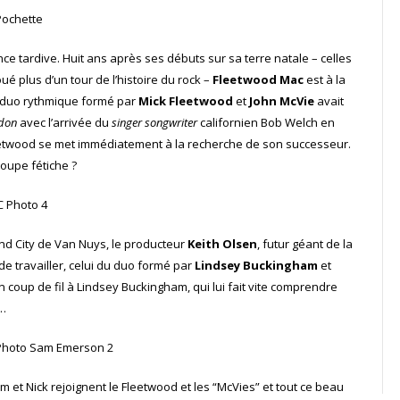
sance tardive. Huit ans après ses débuts sur sa terre natale – celles
oué plus d’un tour de l’histoire du rock –
Fleetwood Mac
est à la
e duo rythmique formé par
Mick Fleetwood
et
John McVie
avait
ndon
avec l’arrivée du
singer songwriter
californien Bob Welch en
 Fleetwood se met immédiatement à la recherche de son successeur.
roupe fétiche ?
und City de Van Nuys, le producteur
Keith Olsen
, futur géant de la
 de travailler, celui du duo formé par
Lindsey Buckingham
et
n coup de fil à Lindsey Buckingham, qui lui fait vite comprendre
e…
am et Nick rejoignent le Fleetwood et les “McVies” et tout ce beau