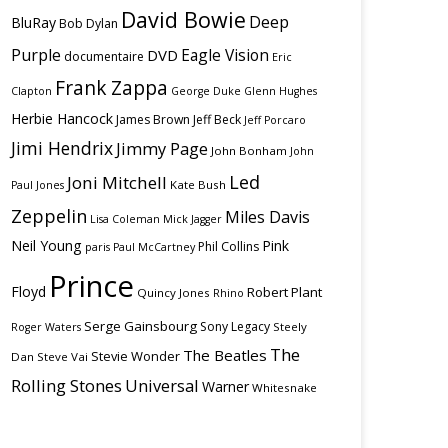
David Bowie
Deep
BluRay
Bob Dylan
Purple
Eagle Vision
DVD
documentaire
Eric
Frank Zappa
Clapton
George Duke
Glenn Hughes
Herbie Hancock
James Brown
Jeff Beck
Jeff Porcaro
Jimi Hendrix
Jimmy Page
John Bonham
John
Led
Joni Mitchell
Kate Bush
Paul Jones
Zeppelin
Miles Davis
Lisa Coleman
Mick Jagger
Neil Young
Pink
Phil Collins
paris
Paul McCartney
Prince
Floyd
Robert Plant
Quincy Jones
Rhino
Serge Gainsbourg
Sony Legacy
Steely
Roger Waters
The
The Beatles
Stevie Wonder
Dan
Steve Vai
Rolling Stones
Universal
Warner
Whitesnake