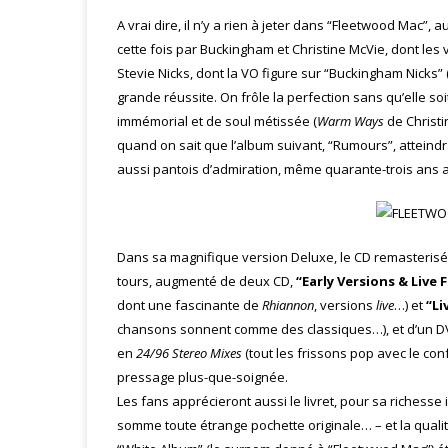
A vrai dire, il n’y a rien à jeter dans “Fleetwood Mac”, 
cette fois par Buckingham et Christine McVie, dont le
Stevie Nicks, dont la VO figure sur “Buckingham Nicks” (o
grande réussite. On frôle la perfection sans qu’elle soi
immémorial et de soul métissée (
Warm Ways
de Christi
quand on sait que l’album suivant, “Rumours”, atteind
aussi pantois d’admiration, même quarante-trois ans
Dans sa magnifique version Deluxe, le CD remasterisé 
tours, augmenté de deux CD,
“Early Versions & Liv
dont une fascinante de
Rhiannon
, versions
live
…) et
“Li
chansons sonnent comme des classiques…), et d’un DV
en
24/96 Stereo Mixes
(tout les frissons pop avec le conf
pressage plus-que-soignée.
Les fans apprécieront aussi le livret, pour sa richesse
somme toute étrange pochette originale… – et la quali