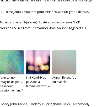
 celui de la fusion des talents et non pas celui de la fission (en
 »
. Il n’est jamais trop tard pour (re)découvrir un grand disque. •
sic, sortie le 19 janvier). Existe aussi en version “2 CD
y Versions & Live From The Warner Bros. Sound Stage”) et CD
John Lennon,
Jimi Hendrix au
Adrian Belew, l’as
Imagine un peu…
pays de la
du manche
beaucoup,
femme électrique
passionnément ?
d Mac
,
John McVie
,
Lindsey Buckingham
,
Mick Fleetwood
,