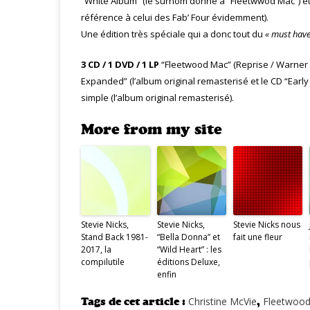
“White Album” (le surnom donné à “Fleetwwod Mac”) était
référence à celui des Fab’ Four évidemment).
Une édition très spéciale qui a donc tout du
« must have
3 CD / 1 DVD / 1 LP
“Fleetwood Mac” (Reprise / Warner Mu
Expanded” (l’album original remasterisé et le CD “Earl
simple (l’album original remasterisé).
More from my site
Stevie Nicks,
Stevie Nicks,
Stevie Nicks nous
Stand Back 1981-
“Bella Donna” et
fait une fleur
2017, la
“Wild Heart” : les
compilutile
éditions Deluxe,
enfin
Tags de cet article :
Christine McVie
,
Fleetwoo