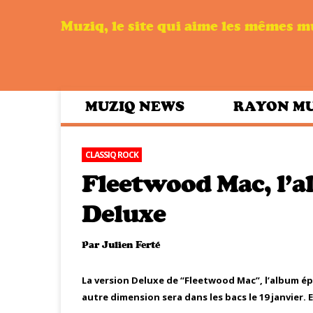
Muziq, le site qui aime les mêmes 
MUZIQ NEWS
RAYON M
CLASSIQ ROCK
Fleetwood Mac, l’a
Deluxe
Par
Julien Ferté
La version Deluxe de “Fleetwood Mac”, l’album é
autre dimension sera dans les bacs le 19 janvier. 