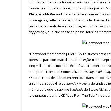
monde commence de travailler sous la supervision de K
trouver un nouvel équilibre. Pour ainsi dire parfait. Mi
Christine McVie
sont instantanément compatibles – d
Los Angeles, cette dernière tombe sous le charme du c
palpable, la créativité au beau fixe, les
instant classics
t
happening »
, quelque chose se passe, tous les membr
“Fleetwood Mac” sort en juillet 1975. Le succès est à c
après sa parution, mais il squattera
in fine
trente-sept s
cinq millions d’exemplaires écoulés. Soit la meilleure v
Frampton, “Frampton Comes Alive”.
Over My Head
et
Say
45-tours issus de l’album entrent tous dans le Top 20.
uniennes. Et que dire de
Monday Morning
de Lindsey Bu
mémorable que le sublime
Landslide
de Stevie Nicks, q
la chanteuse dans le CD “Live From The Tour” inclu dans