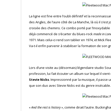
La ligne est fine entre l’oubli définitif et la reconnais
des Angles, de l’aure côté de La Manche, là où il s’est j
croisée des chemins. Ce combo porté par l’inoxydabl
déjà commencé de s’écarter du blues-rock
made in Lo
1971. Mais celui-ci rend son tablier en 1974, et Mick
Va-t-il enfin parvenir à stabiliser la formation de son g
Lors d’une visite au (désormais) légendaire studio So
profession, lui fait écouter un album sur lequel il vient
Stevie Nicks
. Impressionné par la musique, il passe u
que son duo avec Stevie Nicks est du genre insécabl
« And the rest is history »
, comme dirait l’autre. Buckingh