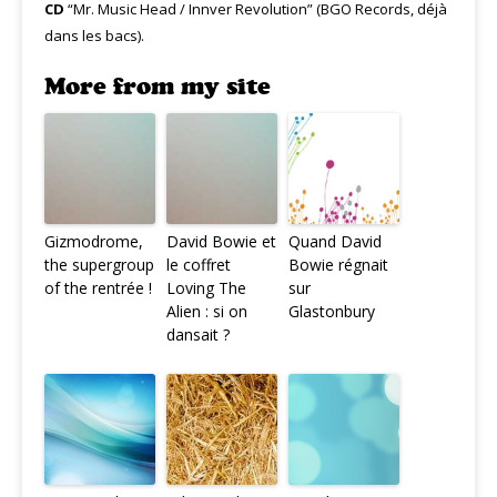
CD
“Mr. Music Head / Innver Revolution” (BGO Records, déjà
dans les bacs).
More from my site
Gizmodrome,
David Bowie et
Quand David
the supergroup
le coffret
Bowie régnait
of the rentrée !
Loving The
sur
Alien : si on
Glastonbury
dansait ?