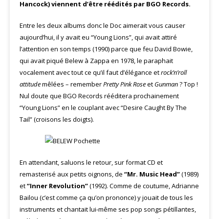
Hancock) viennent d’être réédités par BGO Records.
Entre les deux albums donc le Doc aimerait vous causer
aujourd’hui, il y avait eu “Young Lions”, qui avait attiré
l’attention en son temps (1990) parce que feu David Bowie,
qui avait piqué Belew à Zappa en 1978, le paraphait
vocalement avec tout ce qu’il faut d’élégance et
rock’n’roll
attitude
mêlées – remember
Pretty Pink Rose
et
Gunman
? Top !
Nul doute que BGO Records rééditera prochainement
“Young Lions” en le couplant avec “Desire Caught By The
Tail” (croisons les doigts).
En attendant, saluons le retour, sur format CD et
remasterisé aux petits oignons, de
“Mr. Music Head”
(1989)
et
“Inner Revolution”
(1992). Comme de coutume, Adrianne
Bailou (c’est comme ça qu’on prononce) y jouait de tous les
instruments et chantait lui-même ses pop songs pétillantes,