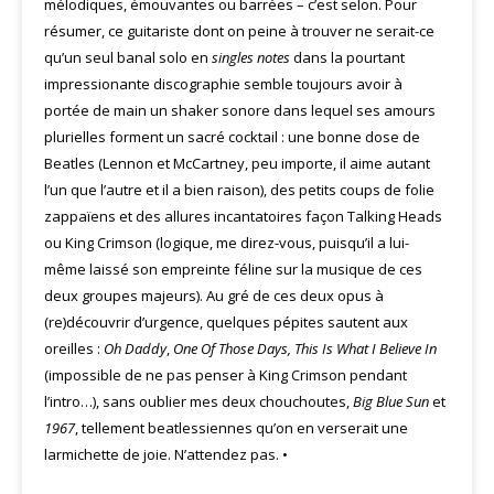
mélodiques, émouvantes ou barrées – c’est selon. Pour
résumer, ce guitariste dont on peine à trouver ne serait-ce
qu’un seul banal solo en
singles notes
dans la pourtant
impressionante discographie semble toujours avoir à
portée de main un shaker sonore dans lequel ses amours
plurielles forment un sacré cocktail : une bonne dose de
Beatles (Lennon et McCartney, peu importe, il aime autant
l’un que l’autre et il a bien raison), des petits coups de folie
zappaïens et des allures incantatoires façon Talking Heads
ou King Crimson (logique, me direz-vous, puisqu’il a lui-
même laissé son empreinte féline sur la musique de ces
deux groupes majeurs). Au gré de ces deux opus à
(re)découvrir d’urgence, quelques pépites sautent aux
oreilles :
Oh Daddy
,
One Of Those Days,
This Is What I Believe In
(impossible de ne pas penser à King Crimson pendant
l’intro…), sans oublier mes deux chouchoutes,
Big Blue Sun
et
1967
, tellement beatlessiennes qu’on en verserait une
larmichette de joie. N’attendez pas. •