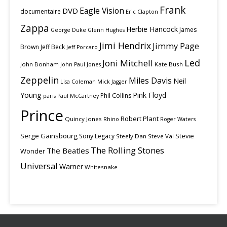
Frank
Eagle Vision
DVD
documentaire
Eric Clapton
Zappa
Herbie Hancock
James
George Duke
Glenn Hughes
Jimi Hendrix
Jimmy Page
Brown
Jeff Beck
Jeff Porcaro
Led
Joni Mitchell
John Bonham
Kate Bush
John Paul Jones
Zeppelin
Miles Davis
Neil
Lisa Coleman
Mick Jagger
Young
Pink Floyd
Phil Collins
paris
Paul McCartney
Prince
Robert Plant
Quincy Jones
Rhino
Roger Waters
Serge Gainsbourg
Stevie
Sony Legacy
Steely Dan
Steve Vai
The Rolling Stones
The Beatles
Wonder
Universal
Warner
Whitesnake