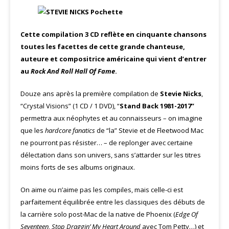
Cette compilation 3 CD reflète en cinquante chansons
toutes les facettes de cette grande chanteuse,
auteure et compositrice américaine qui vient d’entrer
au
Rock And Roll Hall Of Fame
.
Douze ans après la première compilation de
Stevie Nicks
,
“Crystal Visions” (1 CD / 1 DVD), “
Stand Back 1981-2017”
permettra aux néophytes et au connaisseurs – on imagine
que les
hardcore fanatics
de “la” Stevie et de Fleetwood Mac
ne pourront pas résister… – de replonger avec certaine
délectation dans son univers, sans s’attarder sur les titres
moins forts de ses albums originaux.
On aime ou n’aime pas les compiles, mais celle-ci est
parfaitement équilibrée entre les classiques des débuts de
la carrière solo post-Mac de la native de Phoenix (
Edge Of
Seventeen
,
Stop Draggin’ My Heart Around
avec Tom Petty…) et