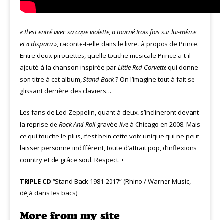
« Il est entré avec sa cape violette, a tourné trois fois sur lui-même
et a disparu »
, raconte-t-elle dans le livret à propos de Prince.
Entre deux pirouettes, quelle touche musicale Prince a-t-il
ajouté à la chanson inspirée par
Little Red Corvette
qui donne
son titre à cet album,
Stand Back
? On l’imagine tout à fait se
glissant derrière des claviers…
Les fans de Led Zeppelin, quant à deux, s’inclineront devant
la reprise de
Rock And Roll
gravée
live
à Chicago en 2008. Mais
ce qui touche le plus, c’est bein cette voix unique qui ne peut
laisser personne indifférent, toute d’attrait pop, d’inflexions
country et de grâce soul. Respect. •
TRIPLE CD
“Stand Back 1981-2017” (Rhino / Warner Music,
déjà dans les bacs)
More from my site