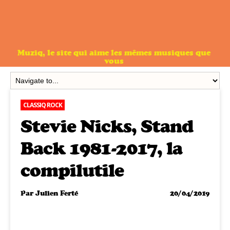
Muziq, le site qui aime les mêmes musiques que
vous
CLASSIQ ROCK
Stevie Nicks, Stand
Back 1981-2017, la
compilutile
Par
Julien Ferté
20/04/2019