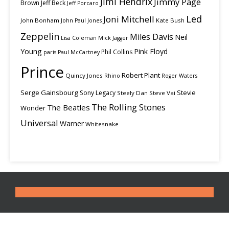
Jimi Hendrix
Jimmy Page
Brown
Jeff Beck
Jeff Porcaro
Led
Joni Mitchell
John Bonham
Kate Bush
John Paul Jones
Zeppelin
Miles Davis
Neil
Lisa Coleman
Mick Jagger
Young
Pink Floyd
Phil Collins
paris
Paul McCartney
Prince
Robert Plant
Quincy Jones
Rhino
Roger Waters
Serge Gainsbourg
Stevie
Sony Legacy
Steely Dan
Steve Vai
The Rolling Stones
The Beatles
Wonder
Universal
Warner
Whitesnake