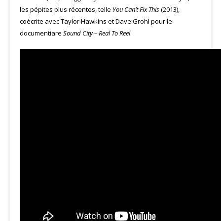
les pépites plus récentes, telle
You Can’t Fix This
(2013),
coécrite avec Taylor Hawkins et Dave Grohl pour le
documentiare
Sound City – Real To Reel
.