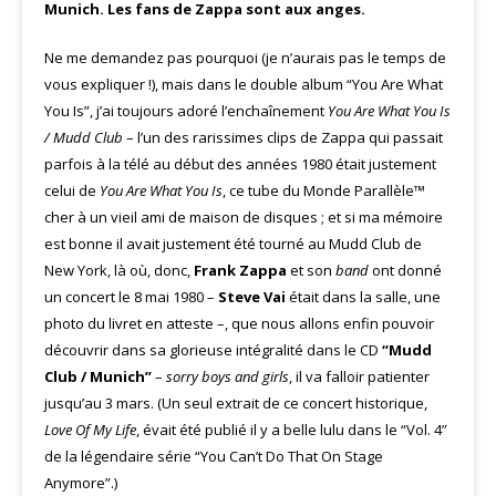
Munich. Les fans de Zappa sont aux anges.
Ne me demandez pas pourquoi (je n’aurais pas le temps de
vous expliquer !), mais dans le double album “You Are What
You Is”, j’ai toujours adoré l’enchaînement
You Are What You Is
/ Mudd Club
– l’un des rarissimes clips de Zappa qui passait
parfois à la télé au début des années 1980 était justement
celui de
You Are What You Is
, ce tube du Monde Parallèle™
cher à un vieil ami de maison de disques ; et si ma mémoire
est bonne il avait justement été tourné au Mudd Club de
New York, là où, donc,
Frank Zappa
et son
band
ont donné
un concert le 8 mai 1980 –
Steve Vai
était dans la salle, une
photo du livret en atteste –, que nous allons enfin pouvoir
découvrir dans sa glorieuse intégralité dans le CD
“Mudd
Club / Munich”
–
sorry boys and girls
, il va falloir patienter
jusqu’au 3 mars. (Un seul extrait de ce concert historique,
Love Of My Life
, évait été publié il y a belle lulu dans le “Vol. 4”
de la légendaire série “You Can’t Do That On Stage
Anymore”.)