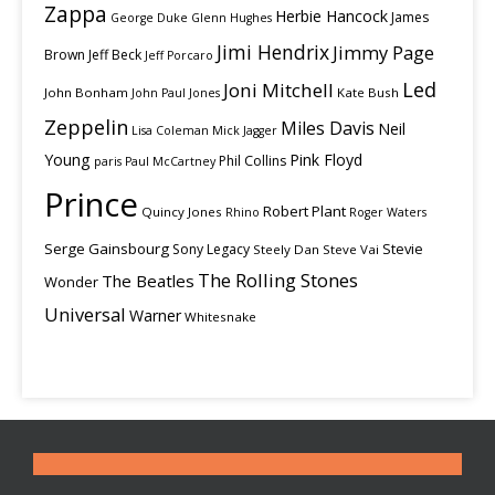
Zappa
Herbie Hancock
James
George Duke
Glenn Hughes
Jimi Hendrix
Jimmy Page
Brown
Jeff Beck
Jeff Porcaro
Led
Joni Mitchell
John Bonham
Kate Bush
John Paul Jones
Zeppelin
Miles Davis
Neil
Lisa Coleman
Mick Jagger
Young
Pink Floyd
Phil Collins
paris
Paul McCartney
Prince
Robert Plant
Quincy Jones
Rhino
Roger Waters
Serge Gainsbourg
Stevie
Sony Legacy
Steely Dan
Steve Vai
The Rolling Stones
The Beatles
Wonder
Universal
Warner
Whitesnake