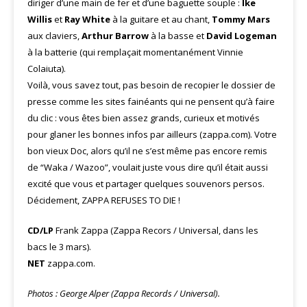
diriger d’une main de fer et d’une baguette souple :
Ike
Willis
et
Ray White
à la guitare et au chant,
Tommy Mars
aux claviers,
Arthur Barrow
à la basse et
David Logeman
à la batterie (qui remplaçait momentanément Vinnie
Colaiuta).
Voilà, vous savez tout, pas besoin de recopier le dossier de
presse comme les sites fainéants qui ne pensent qu’à faire
du clic : vous êtes bien assez grands, curieux et motivés
pour glaner les bonnes infos par ailleurs (zappa.com). Votre
bon vieux Doc, alors qu’il ne s’est même pas encore remis
de “Waka / Wazoo”, voulait juste vous dire qu’il était aussi
excité que vous et partager quelques souvenors persos.
Décidement, ZAPPA REFUSES TO DIE !
CD/LP
Frank Zappa (Zappa Recors / Universal, dans les
bacs le 3 mars).
NET
zappa.com.
Photos : George Alper (Zappa Records / Universal).