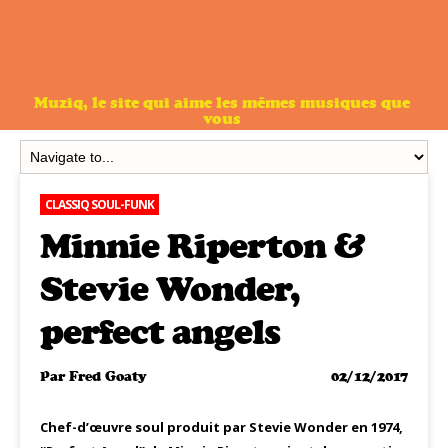
Muziq, le site qui aime les mêmes musiques que
vous
CLASSIQ SOUL-FUNK
Minnie Riperton &
Stevie Wonder,
perfect angels
Par
Fred Goaty
02/12/2017
Chef-d’œuvre soul produit par Stevie Wonder en 1974,