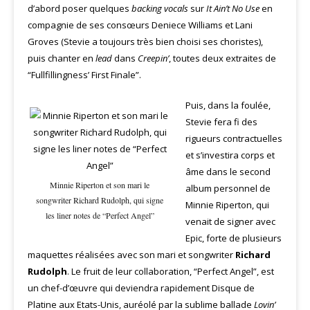
d’abord poser quelques
backing vocals
sur
It Ain’t No Use
en
compagnie de ses consœurs Deniece Williams et Lani
Groves (Stevie a toujours très bien choisi ses choristes),
puis chanter en
lead
dans
Creepin’
, toutes deux extraites de
“Fullfillingness’ First Finale”.
Puis, dans la foulée,
Stevie fera fi des
rigueurs contractuelles
et s’investira corps et
âme dans le second
Minnie Riperton et son mari le
album personnel de
songwriter Richard Rudolph, qui signe
Minnie Riperton, qui
les liner notes de “Perfect Angel”
venait de signer avec
Epic, forte de plusieurs
maquettes réalisées avec son mari et songwriter
Richard
Rudolph
. Le fruit de leur collaboration, “Perfect Angel”, est
un chef-d’œuvre qui deviendra rapidement Disque de
Platine aux Etats-Unis, auréolé par la sublime ballade
Lovin’