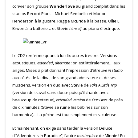
convier son groupe
Wonderlove
au grand complet dans les
studios Record Plant – Michael Sembello et Marlon
Henderson à la guitare, Reggie McBride à la basse, Ollie E.
Brwon à la batterie… et Stevie
himself
au piano électrique.
Le CD2 renferme quant à lui dix autres trésors. Versions
acoustiques,
extended
,
alternate
: on est littéralement… aux
anges. Mises à plat donnant l’impression d’être
live in studio
aux côtés de la diva, de son grand admirateur et de ses
musciens, version en duo avec Stevie de
Take A Little Trip
(version de travail sans doute puisqu’il chante avec
beaucoup de retenue),
extended version
de
Our Lives
de près
de dix minutes (Stevie se ruine les babines sur son
harmonica)… La pêche est tout simplement miraculeuse.
Et maintenant, on exige sans tarder la version Deluxe
d’“Adventures In Paradise”, l’autre
masterpiece
de Minnie ! En