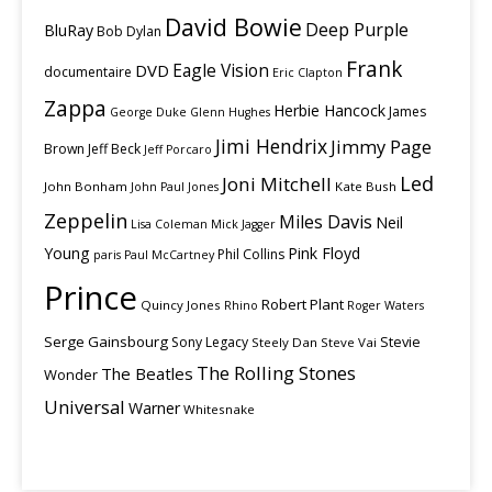
David Bowie
Deep Purple
BluRay
Bob Dylan
Frank
Eagle Vision
DVD
documentaire
Eric Clapton
Zappa
Herbie Hancock
James
George Duke
Glenn Hughes
Jimi Hendrix
Jimmy Page
Brown
Jeff Beck
Jeff Porcaro
Led
Joni Mitchell
John Bonham
Kate Bush
John Paul Jones
Zeppelin
Miles Davis
Neil
Lisa Coleman
Mick Jagger
Young
Pink Floyd
Phil Collins
paris
Paul McCartney
Prince
Robert Plant
Quincy Jones
Rhino
Roger Waters
Serge Gainsbourg
Stevie
Sony Legacy
Steely Dan
Steve Vai
The Rolling Stones
The Beatles
Wonder
Universal
Warner
Whitesnake