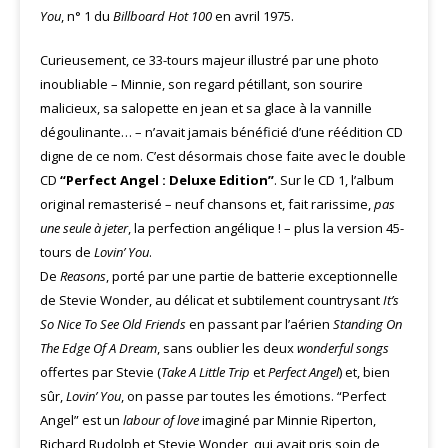
You
, n° 1 du
Billboard Hot 100
en avril 1975.
Curieusement, ce 33-tours majeur illustré par une photo
inoubliable – Minnie, son regard pétillant, son sourire
malicieux, sa salopette en jean et sa glace à la vannille
dégoulinante… – n’avait jamais bénéficié d’une réédition CD
digne de ce nom. C’est désormais chose faite avec le double
CD
“Perfect Angel : Deluxe Edition”
. Sur le CD 1, l’album
original remasterisé – neuf chansons et, fait rarissime,
pas
une seule à jeter
, la perfection angélique ! – plus la version 45-
tours de
Lovin’ You
.
De
Reasons
, porté par une partie de batterie exceptionnelle
de Stevie Wonder, au délicat et subtilement countrysant
It’s
So Nice To See Old Friends
en passant par l’aérien
Standing On
The Edge Of A Dream
, sans oublier les deux
wonderful songs
offertes par Stevie (
Take A Little Trip
et
Perfect Angel
) et, bien
sûr,
Lovin’ You
, on passe par toutes les émotions. “Perfect
Angel” est un
labour of love
imaginé par Minnie Riperton,
Richard Rudolph et Stevie Wonder, qui avait pris soin de