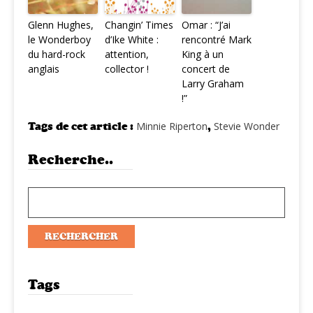
Glenn Hughes,
Changin’ Times
Omar : “J’ai
le Wonderboy
d’Ike White :
rencontré Mark
du hard-rock
attention,
King à un
anglais
collector !
concert de
Larry Graham
!”
Tags de cet article :
Minnie Riperton
,
Stevie Wonder
Recherche..
Tags