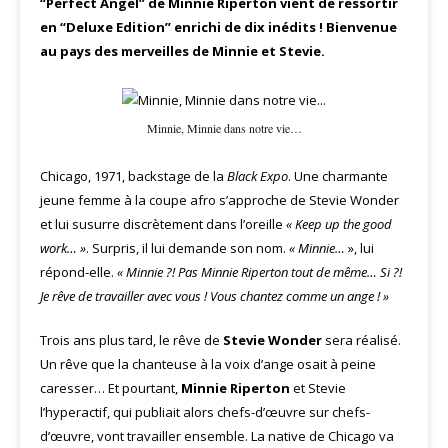
“Perfect Angel” de Minnie Riperton vient de ressortir
en “Deluxe Edition” enrichi de dix inédits ! Bienvenue
au pays des merveilles de Minnie et Stevie.
Minnie, Minnie dans notre vie…
Chicago, 1971, backstage de la
Black Expo
. Une charmante
jeune femme à la coupe afro s’approche de Stevie Wonder
et lui susurre discrètement dans l’oreille
« Keep up the good
work… »
. Surpris, il lui demande son nom.
« Minnie…
», lui
répond-elle.
« Minnie ?! Pas Minnie Riperton tout de même… Si ?!
Je rêve de travailler avec vous ! Vous chantez comme un ange ! »
Trois ans plus tard, le rêve de
Stevie Wonder
sera réalisé.
Un rêve que la chanteuse à la voix d’ange osait à peine
caresser… Et pourtant,
Minnie Riperton
et Stevie
l’hyperactif, qui publiait alors chefs-d’œuvre sur chefs-
d’œuvre, vont travailler ensemble. La native de Chicago va