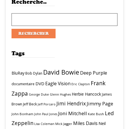
Recherche..
Tags
David Bowie
Deep Purple
BluRay
Bob Dylan
Frank
Eagle Vision
DVD
documentaire
Eric Clapton
Zappa
Herbie Hancock
James
George Duke
Glenn Hughes
Jimi Hendrix
Jimmy Page
Brown
Jeff Beck
Jeff Porcaro
Led
Joni Mitchell
John Bonham
Kate Bush
John Paul Jones
Zeppelin
Miles Davis
Neil
Lisa Coleman
Mick Jagger