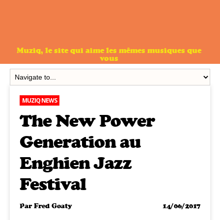
Muziq, le site qui aime les mêmes musiques que
vous
MUZIQ NEWS
The New Power
Generation au
Enghien Jazz
Festival
Par
Fred Goaty
14/06/2017