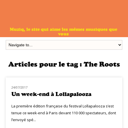
Muziq, le site qui aime les mêmes musiques que
vous
Articles pour le tag :
The Roots
24/07/2017
LIVE MUZIQ
Un week-end à Lollapalooza
La première édition française du festival Lollapalooza s’est
tenue ce week-end à Paris devant 110 000 spectateurs, dont
l’envoyé spé...