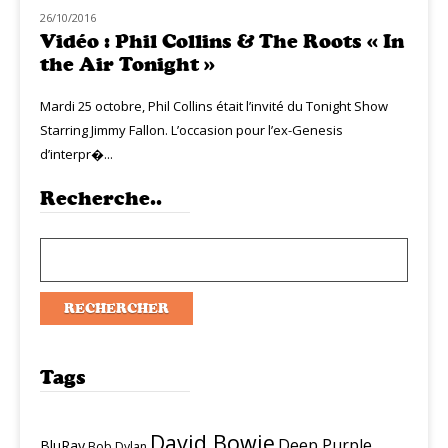
26/10/2016
MUZIQ NEWS
Vidéo : Phil Collins & The Roots « In
the Air Tonight »
Mardi 25 octobre, Phil Collins était l’invité du Tonight Show
Starring Jimmy Fallon. L’occasion pour l’ex-Genesis
d’interpr�...
Recherche..
Tags
David Bowie
Deep Purple
BluRay
Bob Dylan