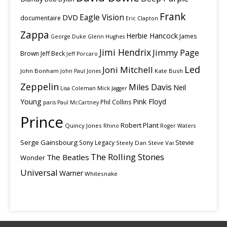
Frank
Eagle Vision
DVD
documentaire
Eric Clapton
Zappa
Herbie Hancock
James
George Duke
Glenn Hughes
Jimi Hendrix
Jimmy Page
Brown
Jeff Beck
Jeff Porcaro
Led
Joni Mitchell
John Bonham
Kate Bush
John Paul Jones
Zeppelin
Miles Davis
Neil
Lisa Coleman
Mick Jagger
Young
Pink Floyd
Phil Collins
paris
Paul McCartney
Prince
Robert Plant
Quincy Jones
Rhino
Roger Waters
Serge Gainsbourg
Stevie
Sony Legacy
Steely Dan
Steve Vai
The Rolling Stones
The Beatles
Wonder
Universal
Warner
Whitesnake