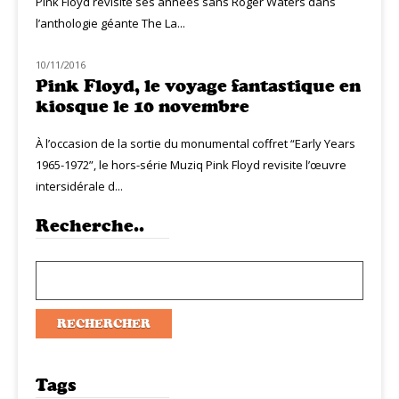
Pink Floyd revisite ses années sans Roger Waters dans
l’anthologie géante The La...
10/11/2016
NOUVEAUTÉS
Pink Floyd, le voyage fantastique en
kiosque le 10 novembre
À l’occasion de la sortie du monumental coffret “Early Years
1965-1972”, le hors-série Muziq Pink Floyd revisite l’œuvre
intersidérale d...
Recherche..
Tags