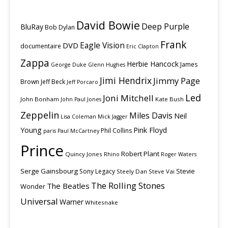
David Bowie
Deep Purple
BluRay
Bob Dylan
Frank
Eagle Vision
DVD
documentaire
Eric Clapton
Zappa
Herbie Hancock
James
George Duke
Glenn Hughes
Jimi Hendrix
Jimmy Page
Brown
Jeff Beck
Jeff Porcaro
Led
Joni Mitchell
John Bonham
Kate Bush
John Paul Jones
Zeppelin
Miles Davis
Neil
Lisa Coleman
Mick Jagger
Young
Pink Floyd
Phil Collins
paris
Paul McCartney
Prince
Robert Plant
Quincy Jones
Rhino
Roger Waters
Serge Gainsbourg
Stevie
Sony Legacy
Steely Dan
Steve Vai
The Rolling Stones
The Beatles
Wonder
Universal
Warner
Whitesnake