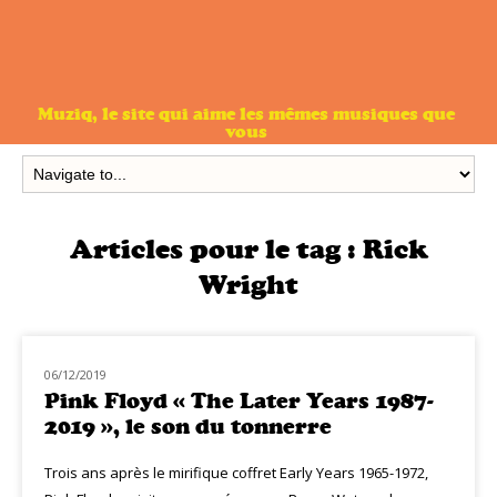
Muziq, le site qui aime les mêmes musiques que
vous
Articles pour le tag :
Rick
Wright
06/12/2019
NOUVEAUTÉS
Pink Floyd « The Later Years 1987-
2019 », le son du tonnerre
Trois ans après le mirifique coffret Early Years 1965-1972,