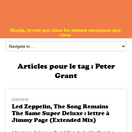
Muziq, le site qui aime les mêmes musiques que
vous
Articles pour le tag :
Peter
Grant
03/09/2018
CLASSIQ ROCK
Led Zeppelin, The Song Remains
The Same Super Deluxe : lettre à
Jimmy Page (Extended Mix)