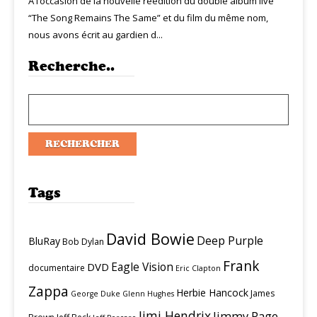
A l’occasion de la nouvelle réédition du double album live
“The Song Remains The Same” et du film du même nom,
nous avons écrit au gardien d...
Recherche..
Tags
David Bowie
Deep Purple
BluRay
Bob Dylan
Frank
Eagle Vision
DVD
documentaire
Eric Clapton
Zappa
Herbie Hancock
James
George Duke
Glenn Hughes
Jimi Hendrix
Jimmy Page