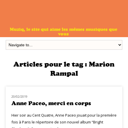
Muziq, le site qui aime les mêmes musiques que
vous
Articles pour le tag :
Marion
Rampal
20/02/2019
LIVE MUZIQ
Anne Paceo, merci en corps
Hier soir au Cent Quatre, Anne Paceo jouait pour la première
fois à Paris le répertoire de son nouvel album “Bright