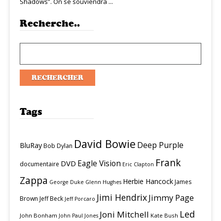
Shadows”. On se souviendra ...
Recherche..
Tags
David Bowie
Deep Purple
BluRay
Bob Dylan
Frank
Eagle Vision
DVD
documentaire
Eric Clapton
Zappa
Herbie Hancock
James
George Duke
Glenn Hughes
Jimi Hendrix
Jimmy Page
Brown
Jeff Beck
Jeff Porcaro
Led
Joni Mitchell
John Bonham
Kate Bush
John Paul Jones