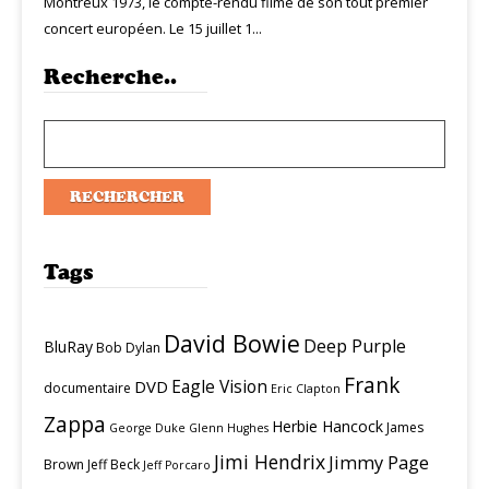
Montreux 1973, le compte-rendu filmé de son tout premier
concert européen. Le 15 juillet 1...
Recherche..
Tags
David Bowie
Deep Purple
BluRay
Bob Dylan
Frank
Eagle Vision
DVD
documentaire
Eric Clapton
Zappa
Herbie Hancock
James
George Duke
Glenn Hughes
Jimi Hendrix
Jimmy Page
Brown
Jeff Beck
Jeff Porcaro