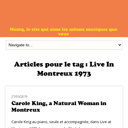
Muziq, le site qui aime les mêmes musiques que
vous
Articles pour le tag :
Live In
Montreux 1973
27/05/2019
MUZIQ DVD
Carole King, a Natural Woman in
Montreux
Carole King au piano, seule et accompagnée, dans Live at