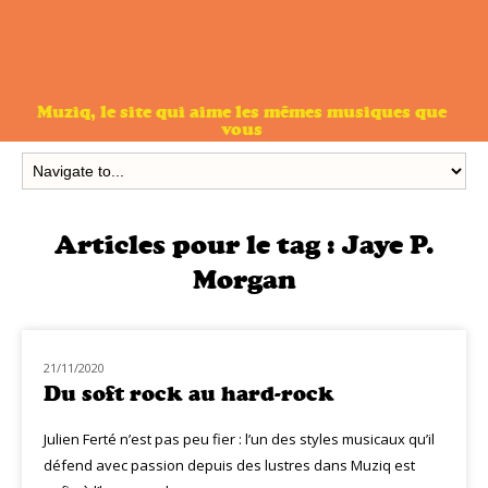
Muziq, le site qui aime les mêmes musiques que
vous
Articles pour le tag :
Jaye P.
Morgan
21/11/2020
NOUVEAUTÉS
Du soft rock au hard-rock
Julien Ferté n’est pas peu fier : l’un des styles musicaux qu’il
défend avec passion depuis des lustres dans Muziq est