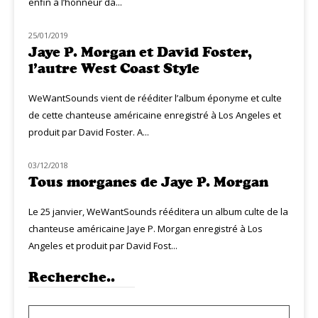
enfin à l’honneur da...
25/01/2019
NOUVEAUTÉS
Jaye P. Morgan et David Foster,
l’autre West Coast Style
WeWantSounds vient de rééditer l’album éponyme et culte
de cette chanteuse américaine enregistré à Los Angeles et
produit par David Foster. A...
03/12/2018
MUZIQ NEWS
Tous morganes de Jaye P. Morgan
Le 25 janvier, WeWantSounds rééditera un album culte de la
chanteuse américaine Jaye P. Morgan enregistré à Los
Angeles et produit par David Fost...
Recherche..