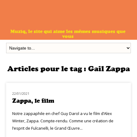
Muziq, le site qui aime les mêmes musiques que
vous
Articles pour le tag :
Gail Zappa
22/01/2021
CINÉ MUZIQ
Zappa, le film
Notre zappaphile en chef Guy Darol a vu le film d’Alex
Winter, Zappa. Compte-rendu. Comme une création de
l’esprit de Fulcanelli, le Grand Œuvre...