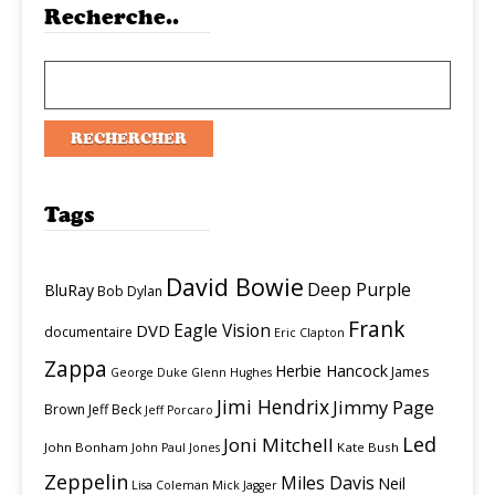
Recherche..
Tags
David Bowie
Deep Purple
BluRay
Bob Dylan
Frank
Eagle Vision
DVD
documentaire
Eric Clapton
Zappa
Herbie Hancock
James
George Duke
Glenn Hughes
Jimi Hendrix
Jimmy Page
Brown
Jeff Beck
Jeff Porcaro
Led
Joni Mitchell
John Bonham
Kate Bush
John Paul Jones
Zeppelin
Miles Davis
Neil
Lisa Coleman
Mick Jagger