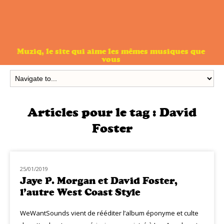
Muziq, le site qui aime les mêmes musiques que
vous
Articles pour le tag :
David
Foster
25/01/2019
NOUVEAUTÉS
Jaye P. Morgan et David Foster,
l’autre West Coast Style
WeWantSounds vient de rééditer l’album éponyme et culte