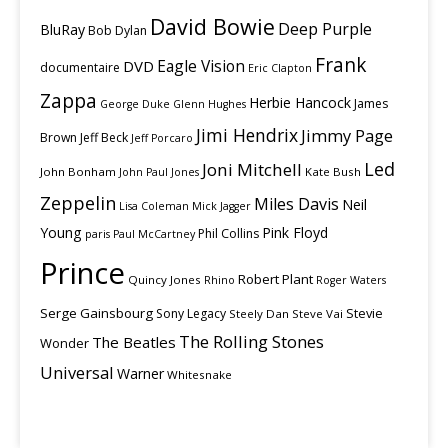
David Bowie
Deep Purple
BluRay
Bob Dylan
Frank
Eagle Vision
DVD
documentaire
Eric Clapton
Zappa
Herbie Hancock
James
George Duke
Glenn Hughes
Jimi Hendrix
Jimmy Page
Brown
Jeff Beck
Jeff Porcaro
Led
Joni Mitchell
John Bonham
Kate Bush
John Paul Jones
Zeppelin
Miles Davis
Neil
Lisa Coleman
Mick Jagger
Young
Pink Floyd
Phil Collins
paris
Paul McCartney
Prince
Robert Plant
Quincy Jones
Rhino
Roger Waters
Serge Gainsbourg
Stevie
Sony Legacy
Steely Dan
Steve Vai
The Rolling Stones
The Beatles
Wonder
Universal
Warner
Whitesnake