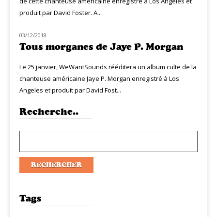
de cette chanteuse américaine enregistré à Los Angeles et
produit par David Foster. A...
03/12/2018
MUZIQ NEWS
Tous morganes de Jaye P. Morgan
Le 25 janvier, WeWantSounds rééditera un album culte de la
chanteuse américaine Jaye P. Morgan enregistré à Los
Angeles et produit par David Fost...
Recherche..
Tags