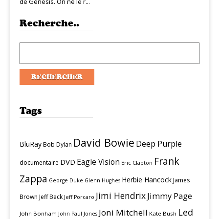
de Genesis. On ne le r...
Recherche..
Tags
David Bowie
Deep Purple
BluRay
Bob Dylan
Frank
Eagle Vision
DVD
documentaire
Eric Clapton
Zappa
Herbie Hancock
James
George Duke
Glenn Hughes
Jimi Hendrix
Jimmy Page
Brown
Jeff Beck
Jeff Porcaro
Led
Joni Mitchell
John Bonham
Kate Bush
John Paul Jones