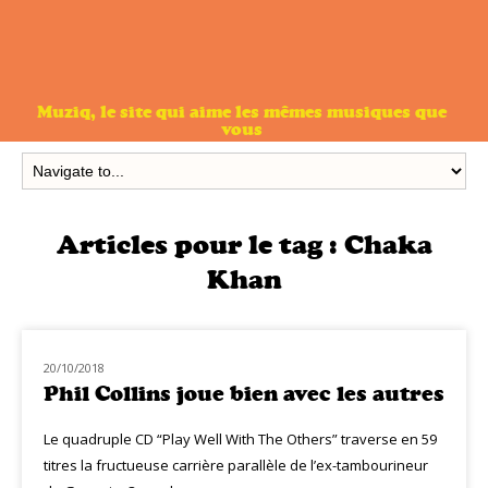
Muziq, le site qui aime les mêmes musiques que
vous
Articles pour le tag :
Chaka
Khan
20/10/2018
NOUVEAUTÉS
Phil Collins joue bien avec les autres
Le quadruple CD “Play Well With The Others” traverse en 59
titres la fructueuse carrière parallèle de l’ex-tambourineur