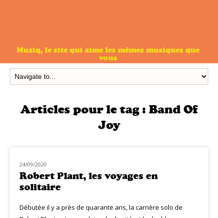
Muziq, le site qui aime les mêmes musiques que
vous
Articles pour le tag :
Band Of
Joy
24/09/2020
NOUVEAUTÉS
Robert Plant, les voyages en
solitaire
Débutée il y a près de quarante ans, la carrière solo de