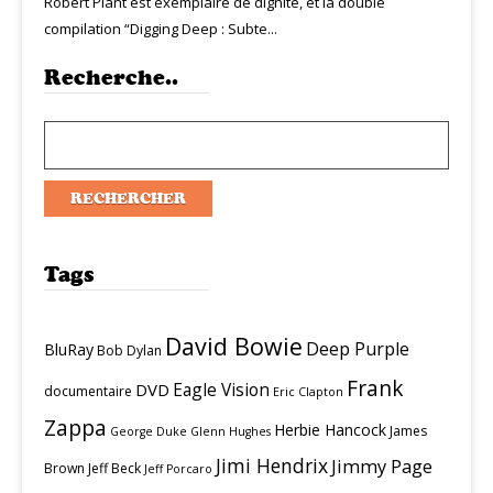
Robert Plant est exemplaire de dignité, et la double
compilation “Digging Deep : Subte...
Recherche..
Tags
David Bowie
Deep Purple
BluRay
Bob Dylan
Frank
Eagle Vision
DVD
documentaire
Eric Clapton
Zappa
Herbie Hancock
James
George Duke
Glenn Hughes
Jimi Hendrix
Jimmy Page
Brown
Jeff Beck
Jeff Porcaro