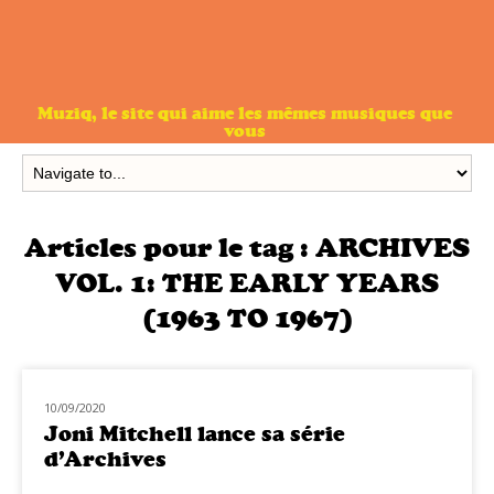
Muziq, le site qui aime les mêmes musiques que
vous
Articles pour le tag :
ARCHIVES
VOL. 1: THE EARLY YEARS
(1963 TO 1967)
10/09/2020
NOUVEAUTÉS
Joni Mitchell lance sa série
d’Archives