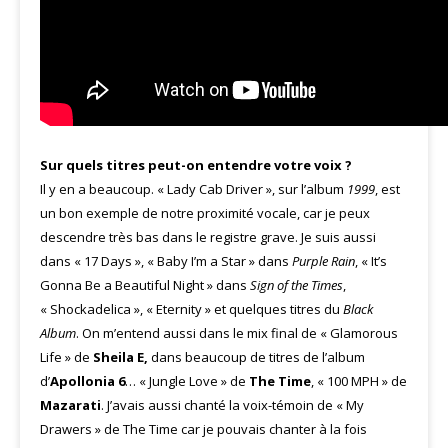
Sur quels titres peut-on entendre votre voix ?
Il y en a beaucoup. « Lady Cab Driver », sur l’album
1999
, est
un bon exemple de notre proximité vocale, car je peux
descendre très bas dans le registre grave. Je suis aussi
dans « 17 Days », « Baby I’m a Star » dans
Purple Rain
, « It’s
Gonna Be a Beautiful Night » dans
Sign of the Times
,
« Shockadelica », « Eternity » et quelques titres du
Black
Album
. On m’entend aussi dans le mix final de « Glamorous
Life » de
Sheila E,
dans beaucoup de titres de l’album
d’
Apollonia 6
… « Jungle Love » de
The Time
, « 100 MPH » de
Mazarati
. J’avais aussi chanté la voix-témoin de « My
Drawers » de The Time car je pouvais chanter à la fois