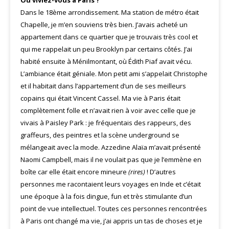
Où viviez-vous à Paris ?
Dans le 18ème arrondissement. Ma station de métro était
Chapelle, je m’en souviens très bien. J’avais acheté un
appartement dans ce quartier que je trouvais très cool et
qui me rappelait un peu Brooklyn par certains côtés. J’ai
habité ensuite à Ménilmontant, où Édith Piaf avait vécu.
L’ambiance était géniale. Mon petit ami s’appelait Christophe
et il habitait dans l’appartement d’un de ses meilleurs
copains qui était Vincent Cassel. Ma vie à Paris était
complètement folle et n’avait rien à voir avec celle que je
vivais à Paisley Park : je fréquentais des rappeurs, des
graffeurs, des peintres et la scène underground se
mélangeait avec la mode. Azzedine Alaïa m’avait présenté
Naomi Campbell, mais il ne voulait pas que je l’emmène en
boîte car elle était encore mineure
(rires)
! D’autres
personnes me racontaient leurs voyages en Inde et c’était
une époque à la fois dingue, fun et très stimulante d’un
point de vue intellectuel. Toutes ces personnes rencontrées
à Paris ont changé ma vie, j’ai appris un tas de choses et je