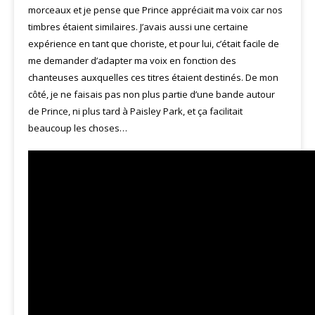
morceaux et je pense que Prince appréciait ma voix car nos
timbres étaient similaires. J’avais aussi une certaine
expérience en tant que choriste, et pour lui, c’était facile de
me demander d’adapter ma voix en fonction des
chanteuses auxquelles ces titres étaient destinés. De mon
côté, je ne faisais pas non plus partie d’une bande autour
de Prince, ni plus tard à Paisley Park, et ça facilitait
beaucoup les choses…