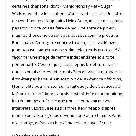
certaines chansons, dont « Manic Monday » et « Sugar
Walls », avant de les confier à d’autres interprètes. Un autre
de ces chansons s’appelait « Living Doll », mais je ne l’aimais
pas trop. Prince voulait faire de moi une sorte de pin-up,
mais les choses ne se sont pas passées comme prévu : à
Paris, après l’enregistrement de l’album, j’ai travaillé avec
Jean-Baptiste Mondino et Azzedine Alaïa, et ils m’ont aidé à
façonner une image de femme indépendante et à forte
personnalité. C’est ce que j’étais depuis le début, c’était ce
que je voulais représenter, mais Prince avait du mal avec ça,
il n’y était pas habitué. On était loin de la
Glamorous life (rires)
! J’en profite pour insister sur le fait que je dois beaucoup à
la France. L’esthétique française est raffinée et authentique,
loin de l’image artificielle que Prince souhaitait me voir
interpréter. Lorsque je suis rentrée à Minneapolis après
mon séjour à Paris, j’étais devenue une autre femme. Paris
m’a changé, et Paris a changé ma relation avec Prince.