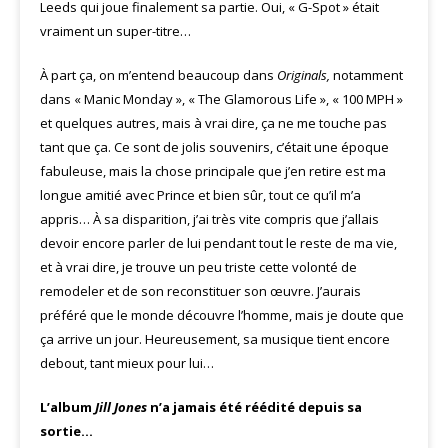
Leeds qui joue finalement sa partie. Oui, « G-Spot » était
vraiment un super-titre…
À part ça, on m’entend beaucoup dans
Originals,
notamment
dans « Manic Monday », « The Glamorous Life », « 100 MPH »
et quelques autres, mais à vrai dire, ça ne me touche pas
tant que ça. Ce sont de jolis souvenirs, c’était une époque
fabuleuse, mais la chose principale que j’en retire est ma
longue amitié avec Prince et bien sûr, tout ce qu’il m’a
appris… À sa disparition, j’ai très vite compris que j’allais
devoir encore parler de lui pendant tout le reste de ma vie,
et à vrai dire, je trouve un peu triste cette volonté de
remodeler et de son reconstituer son œuvre. J’aurais
préféré que le monde découvre l’homme, mais je doute que
ça arrive un jour. Heureusement, sa musique tient encore
debout, tant mieux pour lui…
L’album
Jill Jones
n’a jamais été réédité depuis sa
sortie…