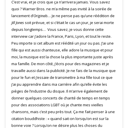
C’est vrai, et je crois que ça n’arrivera jamais. Vous savez
quoi ? Warner Bros. ne m’a même pas invité à la soirée de
lancement d’
Originals
… Je ne pense pas qu’une réédition de
Jill Jones
soit prévue, et si c’était le cas un jour, je serai morte
depuis longtemps… Vous savez, je vous donne cette
interview car j’adore la France, Paris, Lyon, et tout le reste.
Peu importe si cet album est réédité un jour ou pas. J’ai une
fille qui est aussi chanteuse, elle adore la musique et pour
moi, la musique est la chose la plus importante juste après
ma famille. De mon côté, j’écris pour des magazines et je
travaille aussi dans la publicité. Je ne fais de la musique que
pour le fun et j’essaie de transmettre à ma fille tout ce que
j’ai pu apprendre dans ma carrière afin qu’elle évite les
pièges de l’industrie du disque. Il m’arrive également de
donner quelques concerts de charité de temps en temps
pour des associations LGBT où je chante mes vieilles
chansons, mais c’est peu près tout. Ça me fait penser à une
citation bouddhiste : « quand sait-on lorsqu’on est sur la
bonne voie ? Lorsqu’on ne désire plus les choses du