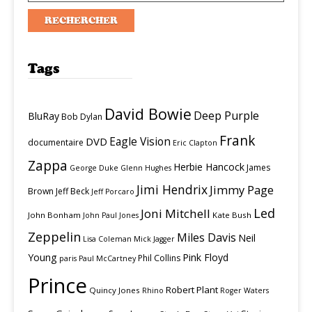
Tags
David Bowie
Deep Purple
BluRay
Bob Dylan
Frank
Eagle Vision
DVD
documentaire
Eric Clapton
Zappa
Herbie Hancock
James
George Duke
Glenn Hughes
Jimi Hendrix
Jimmy Page
Brown
Jeff Beck
Jeff Porcaro
Led
Joni Mitchell
John Bonham
Kate Bush
John Paul Jones
Zeppelin
Miles Davis
Neil
Lisa Coleman
Mick Jagger
Young
Pink Floyd
Phil Collins
paris
Paul McCartney
Prince
Robert Plant
Quincy Jones
Rhino
Roger Waters