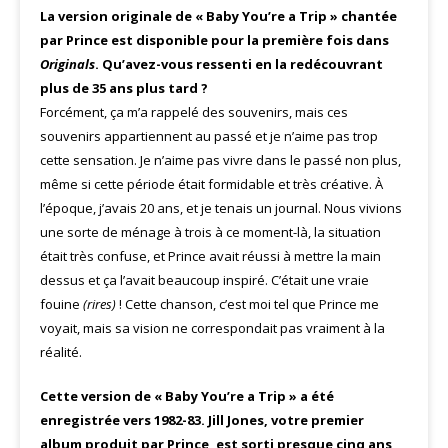
La version originale de « Baby You’re a Trip » chantée
par Prince est disponible pour la première fois dans
Originals
. Qu’avez-vous ressenti en la redécouvrant
plus de 35 ans plus tard ?
Forcément, ça m’a rappelé des souvenirs, mais ces
souvenirs appartiennent au passé et je n’aime pas trop
cette sensation. Je n’aime pas vivre dans le passé non plus,
même si cette période était formidable et très créative. À
l’époque, j’avais 20 ans, et je tenais un journal. Nous vivions
une sorte de ménage à trois à ce moment-là, la situation
était très confuse, et Prince avait réussi à mettre la main
dessus et ça l’avait beaucoup inspiré. C’était une vraie
fouine
(rires)
! Cette chanson, c’est moi tel que Prince me
voyait, mais sa vision ne correspondait pas vraiment à la
réalité.
Cette version de « Baby You’re a Trip » a été
enregistrée vers 1982-83. Jill Jones, votre premier
album produit par Prince, est sorti presque cinq ans