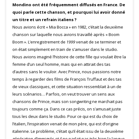
Mondino ont été fréquemment diffusés en France. De
quoi parle cette chanson, et pourquoi lui avoir donné
un titre et un refrain italiens ?
Nous avions écrit « Mia Bocca » en 1982, c’était la deuxième
chanson sur laquelle nous avions travaillé après « Boom
Boom ». L’enregistrement de
1999
venait de se terminer et
on était simplement en train de s’amuser dans le studio.
Nous avions imaginé l’histoire de cette fille qui voulait être la
femme d’un seul homme, mais qui en attirait des tas
d’autres sans le vouloir. Avec Prince, nous passions notre
temps à regarder des films de François Truffaut et des tas
de vieux classiques, et cette situation ressemblait à un de
leurs scénarios… Parfois, on veut trouver un sens aux
chansons de Prince, mais son songwriting ne marchait pas
toujours comme ça. Dans ce cas précis, on s’amusait juste
tous les deux dans le studio. Pour ce qui est du choix de
l’italien, l’inspiration venait de mon père, qui est d’origine
italienne. Le problème, c’était qu’il était issu de la deuxième
génération d’immigrés et il ne parlait pas très bien la langue.