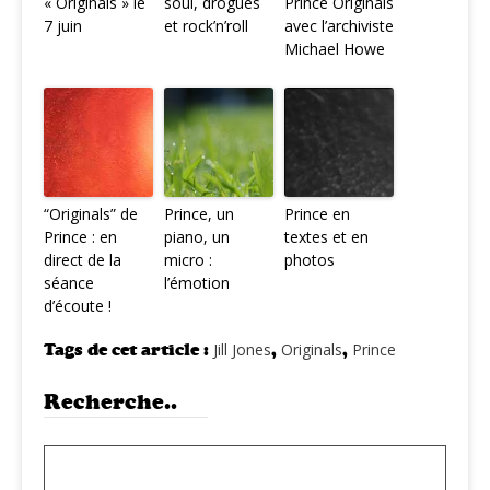
« Originals » le
soul, drogues
Prince Originals
7 juin
et rock’n’roll
avec l’archiviste
Michael Howe
“Originals” de
Prince, un
Prince en
Prince : en
piano, un
textes et en
direct de la
micro :
photos
séance
l’émotion
d’écoute !
Tags de cet article :
Jill Jones
,
Originals
,
Prince
Recherche..