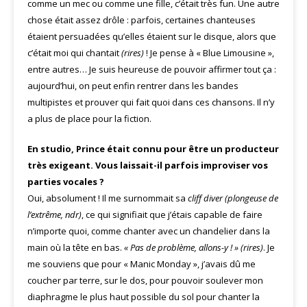
comme un mec ou comme une fille, c’était très fun. Une autre
chose était assez drôle : parfois, certaines chanteuses
étaient persuadées qu’elles étaient sur le disque, alors que
c’était moi qui chantait
(rires)
! Je pense à « Blue Limousine »,
entre autres… Je suis heureuse de pouvoir affirmer tout ça :
aujourd’hui, on peut enfin rentrer dans les bandes
multipistes et prouver qui fait quoi dans ces chansons. Il n’y
a plus de place pour la fiction.
En studio, Prince était connu pour être un producteur
très exigeant. Vous laissait-il parfois improviser vos
parties vocales ?
Oui, absolument ! Il me surnommait sa
cliff diver (plongeuse de
l’extrême, ndr)
, ce qui signifiait que j’étais capable de faire
n’importe quoi, comme chanter avec un chandelier dans la
main où la tête en bas.
« Pas de problème, allons-y ! » (rires)
. Je
me souviens que pour « Manic Monday », j’avais dû me
coucher par terre, sur le dos, pour pouvoir soulever mon
diaphragme le plus haut possible du sol pour chanter la