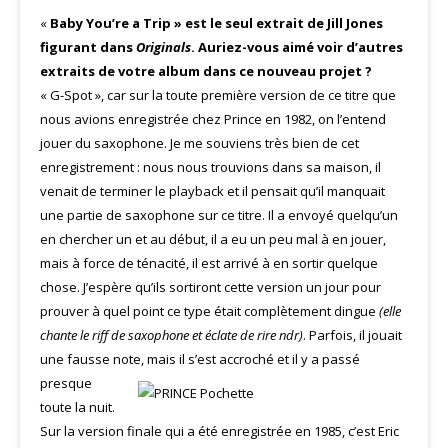
«
Baby You’re a Trip » est le seul extrait de Jill Jones
figurant dans
Originals
. Auriez-vous aimé voir d’autres
extraits de votre album dans ce nouveau projet ?
« G-Spot », car sur la toute première version de ce titre que
nous avions enregistrée chez Prince en 1982, on l’entend
jouer du saxophone. Je me souviens très bien de cet
enregistrement : nous nous trouvions dans sa maison, il
venait de terminer le playback et il pensait qu’il manquait
une partie de saxophone sur ce titre. Il a envoyé quelqu’un
en chercher un et au début, il a eu un peu mal à en jouer,
mais à force de ténacité, il est arrivé à en sortir quelque
chose. J’espère qu’ils sortiront cette version un jour pour
prouver à quel point ce type était complètement dingue
(elle
chante le riff de saxophone et éclate de rire ndr)
. Parfois, il jouait
une fausse note, mais il
s’est accroché et il y a passé
presque
toute la nuit.
Sur la version finale qui a été enregistrée en 1985, c’est Eric