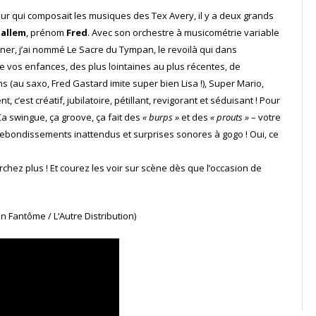
ieur qui composait les musiques des Tex Avery, il y a deux grands
Pallem
, prénom
Fred
. Avec son orchestre à musicométrie variable
er, j’ai nommé Le Sacre du Tympan, le revoilà qui dans
 vos enfances, des plus lointaines au plus récentes, de
(au saxo, Fred Gastard imite super bien Lisa !), Super Mario,
’est créatif, jubilatoire, pétillant, revigorant et séduisant ! Pour
 Ça swingue, ça groove, ça fait des
« burps »
et des
« prouts »
– votre
ebondissements inattendus et surprises sonores à gogo ! Oui, ce
hez plus ! Et courez les voir sur scène dès que l’occasion de
n Fantôme / L‘Autre Distribution)