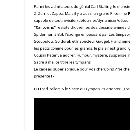
Parmi les admirateurs du génial Carl Stalling, le mons
Z, Zorn et Zappa. Mais il y a aussi un grand P, comme
capable de tout revisiter/détourner/dynamiser/détourn
“Cartoons”
revisite dix thèmes des dessins-animés de
Spiderman à Bob l’Éponge en passant par Les Simpsons 
Scoubidou, Goldorak et Inspecteur Gadget. Franchement, c
les petits comme pour les grands, le plaisir est grand.
Cousin Peter va adorer. Humour, mystère, suspense, r
Sacre à malice titille les tympans !
Le cadeau super sonique pour vos chérubins ? Ne cherc
présente ! •
CD
Fred Pallem & le Sacre du Tympan : “Cartoons” (Trai