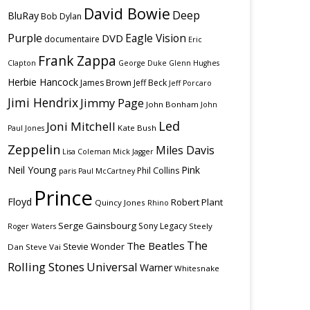
David Bowie
Deep
BluRay
Bob Dylan
Purple
Eagle Vision
DVD
documentaire
Eric
Frank Zappa
Clapton
George Duke
Glenn Hughes
Herbie Hancock
James Brown
Jeff Beck
Jeff Porcaro
Jimi Hendrix
Jimmy Page
John Bonham
John
Led
Joni Mitchell
Kate Bush
Paul Jones
Zeppelin
Miles Davis
Lisa Coleman
Mick Jagger
Neil Young
Pink
Phil Collins
paris
Paul McCartney
Prince
Floyd
Robert Plant
Quincy Jones
Rhino
Serge Gainsbourg
Sony Legacy
Steely
Roger Waters
The
The Beatles
Stevie Wonder
Dan
Steve Vai
Rolling Stones
Universal
Warner
Whitesnake