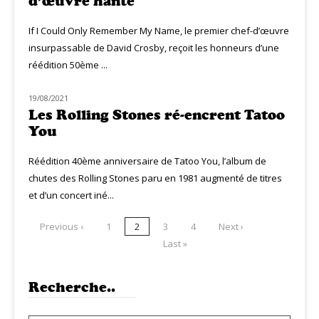
d’œuvre hanté
If I Could Only Remember My Name, le premier chef-d’œuvre
insurpassable de David Crosby, reçoit les honneurs d’une
réédition 50ème ...
19/08/2021
CLASSIQ ROCK
Les Rolling Stones ré-encrent Tatoo
You
Réédition 40ème anniversaire de Tatoo You, l’album de
chutes des Rolling Stones paru en 1981 augmenté de titres
et d’un concert iné...
Previous ‹
1
2
3
4
Next ›
Last »
Recherche..