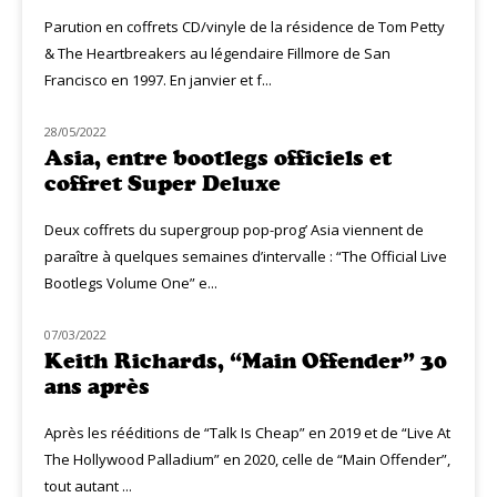
Parution en coffrets CD/vinyle de la résidence de Tom Petty
& The Heartbreakers au légendaire Fillmore de San
Francisco en 1997. En janvier et f...
28/05/2022
CLASSIQ ROCK
Asia, entre bootlegs officiels et
coffret Super Deluxe
Deux coffrets du supergroup pop-prog’ Asia viennent de
paraître à quelques semaines d’intervalle : “The Official Live
Bootlegs Volume One” e...
07/03/2022
CLASSIQ ROCK
Keith Richards, “Main Offender” 30
ans après
Après les rééditions de “Talk Is Cheap” en 2019 et de “Live At
The Hollywood Palladium” en 2020, celle de “Main Offender”,
tout autant ...