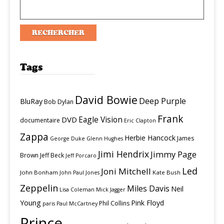
Tags
David Bowie
Deep Purple
BluRay
Bob Dylan
Frank
Eagle Vision
DVD
documentaire
Eric Clapton
Zappa
Herbie Hancock
James
George Duke
Glenn Hughes
Jimi Hendrix
Jimmy Page
Brown
Jeff Beck
Jeff Porcaro
Led
Joni Mitchell
John Bonham
Kate Bush
John Paul Jones
Zeppelin
Miles Davis
Neil
Lisa Coleman
Mick Jagger
Young
Pink Floyd
Phil Collins
paris
Paul McCartney
Prince