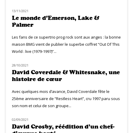
13/11/2021
NOUVEAUTÉS
Le monde d’Emerson, Lake &
Palmer
Les fans de ce supertrio prog rock sont aux anges : la bonne
maison BMG vient de publier le superbe coffret “Out Of This
World : live (1979-1997)”...
28/10/2021
CLASSIQ ROCK
David Coverdale & Whitesnake, une
histoire de cœur
Avec quelques mois d’avance, David Coverdale fête le
25ème anniversaire de “Restless Heart”, cru 1997 paru sous
son nom et celui de son groupe...
02/09/2021
NOUVEAUTÉS
David Crosby, réédition d’un chef-