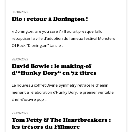
08/10/2022
CLASSIQ ROCK
Dio : retour à Donington !
« Donington, are you sure ? » Il aurait presque fallu
rebaptiser la ville d’adoption du fameux festival Monsters
Of Rock “Dionington” tant le ...
28/09/2022
CLASSIQ ROCK
David Bowie : le making-of
d’“Hunky Dory“ en 72 titres
Le nouveau coffret Divine Symmetry retrace le chemin
menant à l’élaboration d’Hunky Dory, le premier véritable
chef-d’œuvre pop ...
22/09/2022
NOUVEAUTÉS
Tom Petty & The Heartbreakers :
les trésors du Fillmore