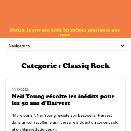
Muziq, le site qui aime les mêmes musiques que
vous
Categorie :
Classiq Rock
14/10/2022
CLASSIQ ROCK
Neil Young récolte les inédits pour
les 50 ans d’Harvest
“More barn !“. Neil Young revisite son best-seller Harvest
dans un coffret 50ème anniversaire incluant un concert solo
et un film inédit de deux...