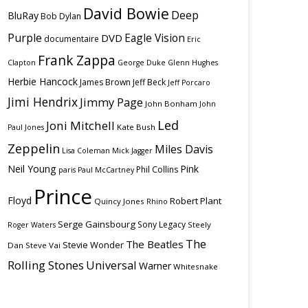
David Bowie
Deep
BluRay
Bob Dylan
Purple
Eagle Vision
DVD
documentaire
Eric
Frank Zappa
Clapton
George Duke
Glenn Hughes
Herbie Hancock
James Brown
Jeff Beck
Jeff Porcaro
Jimi Hendrix
Jimmy Page
John Bonham
John
Led
Joni Mitchell
Kate Bush
Paul Jones
Zeppelin
Miles Davis
Lisa Coleman
Mick Jagger
Neil Young
Pink
Phil Collins
paris
Paul McCartney
Prince
Floyd
Robert Plant
Quincy Jones
Rhino
Serge Gainsbourg
Sony Legacy
Steely
Roger Waters
The
The Beatles
Stevie Wonder
Dan
Steve Vai
Rolling Stones
Universal
Warner
Whitesnake