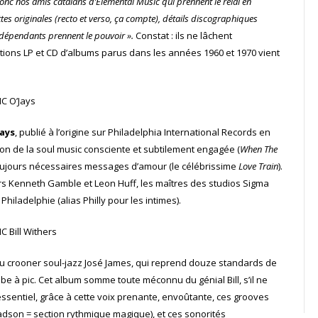
donc nos amis catalans d’Elemental Music qui prennent le relai en
s originales (recto et verso, ça compte), détails discographiques
indépendants prennent le pouvoir ».
Constat : ils ne lâchent
ditions LP et CD d’albums parus dans les années 1960 et 1970 vient
Jays
, publié à l’origine sur Philadelphia International Records en
pion de la soul music consciente et subtilement engagée (
When The
 toujours nécessaires messages d’amour (le célébrissime
Love Train
).
 Kenneth Gamble et Leon Huff, les maîtres des studios Sigma
hiladelphie (alias Philly pour les intimes).
u crooner soul-jazz José James, qui reprend douze standards de
be à pic. Cet album somme toute méconnu du génial Bill, s’il ne
essentiel, grâce à cette voix prenante, envoûtante, ces grooves
dson = section rythmique magique), et ces sonorités