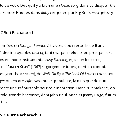
tte de votre Doc qu’il y a bien une
classic song
dans ce disque :
The
e de Fender Rhodes dans
Ruby Lee
, jouée par Big Bill
himself
, jetez-y
es années du
Swingin’ London
à travers deux recueils de
Burt
 à des incroyables
best of
, tant chaque mélodie, ou presque, est
inées en mode instrumental
easy listening
, et, selon les titres,
) et
“Reach Out”
(1967) regorgent de tubes, dont on connait
des grands jazzmen), de
Walk On By
à
The Look Of Love
en passant
ayer
ou encore
Alfie
. Savante et populaire, la musique de Burt
este une inépuisable source d’inspration. Dans “Hit Maker !”, on
itale grande-bretonne, dont John Paul Jones et Jimmy Page, futurs
à ? •