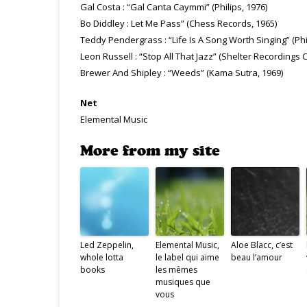
Gal Costa : “Gal Canta Caymmi” (Philips, 1976)
Bo Diddley : Let Me Pass” (Chess Records, 1965)
Teddy Pendergrass : “Life Is A Song Worth Singing” (Phi
Leon Russell : “Stop All That Jazz” (Shelter Recordings C
Brewer And Shipley : “Weeds” (Kama Sutra, 1969)
Net
Elemental Music
More from my site
Led Zeppelin,
Elemental Music,
Aloe Blacc, c’est
whole lotta
le label qui aime
beau l’amour
books
les mêmes
musiques que
vous