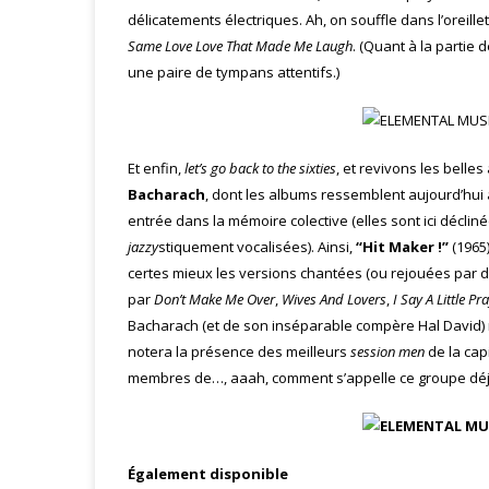
délicatements électriques. Ah, on souffle dans l’oreille
Same Love Love That Made Me Laugh
. (Quant à la parti
une paire de tympans attentifs.)
Et enfin,
let’s go back to the sixties
, et revivons les bell
Bacharach
, dont les albums ressemblent aujourd’hui
entrée dans la mémoire colective (elles sont ici décl
jazzy
stiquement vocalisées). Ainsi,
“Hit Maker !”
(1965
certes mieux les versions chantées (ou rejouées par 
par
Don’t Make Me Over
,
Wives And Lovers
,
I Say A Little Pr
Bacharach (et de son inséparable compère Hal David) r
notera la présence des meilleurs
session men
de la cap
membres de…, aaah, comment s’appelle ce groupe déj
Également disponible