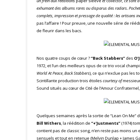
un frein aux rééditions
paper sleeve
et
collector
, ce sont 
exhumant des albums rares ou disparus des radars. Pochette
complets, impression et pressage de qualité : les artisans 
pas l’affaire ! Pour preuve, une nouvelle série de réé
de fleurir dans les bacs.
Nos quatre coups de cœur ?
“Back Stabbers”
des
O’
1972, et l’un des meilleurs opus de ce trio vocal cham
World At Peace
,
Back Stabbers
), ce qui n’exclue pas les
Scintillante production trois étoiles
courtesy of
messieurs
Sound situés au cœur de Cité de l’Amour Confraternel, P
Quelques semaines après la sortie de “Lean On Me” d
Bill Withers
, la réédition de
“+’Justments”
(1974) tom
contient pas de classic song, n’en reste pas moins un 
sensuels et tout en retenue (Melvin Dunlap + James Ga