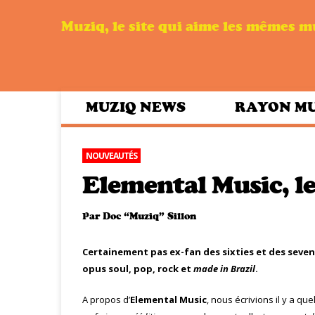
Muziq, le site qui aime les mêmes 
MUZIQ NEWS
RAYON M
NOUVEAUTÉS
Elemental Music, l
Par
Doc “Muziq” Sillon
Certainement pas ex-fan des sixties et des seven
opus soul, pop, rock et
made in Brazil
.
A propos d’
Elemental Music
, nous écrivions il y a q